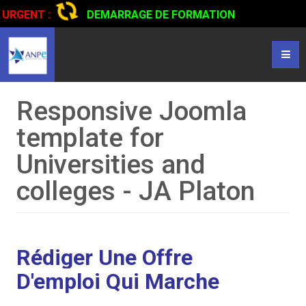
URGENT :
DEMARRAGE DE FORMATION
CERTIFIANTE EN CONDUITE DE CAMIONS...
CLIQUER POUR
LIRE
Responsive Joomla
template for
Universities and
colleges - JA Platon
Rédiger Une Offre
D'emploi Qui Marche