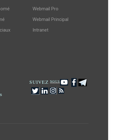
Lomé
Webmail Pro
mé
Webmail Principal
ciaux
Intranet
s
SUIVEZ
NOUS
s