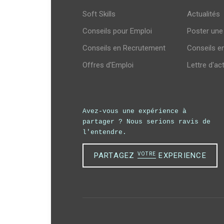
Soft Skills
Actualités
Conseils pour Emploi
Poster une
Conseils en Recrutement
Conseils e
Offres d'Emploi
Lettre d'ac
Avez-vous une expérience à
partager ?
Nous serions ravis de
l'entendre.
PARTAGEZ
VOTRE
EXPERIENCE