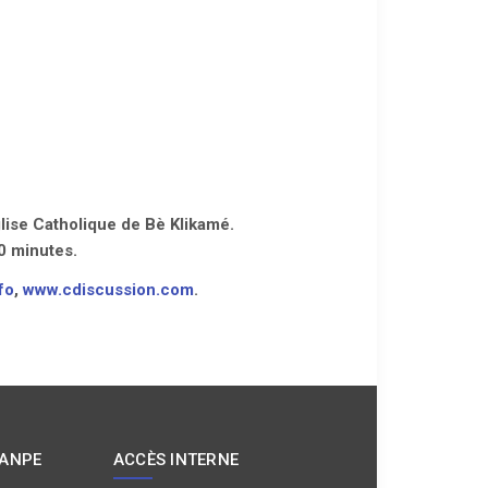
lise Catholique de Bè Klikamé.
0 minutes.
fo
,
www.cdiscussion.com
.
 ANPE
ACCÈS INTERNE