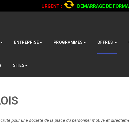
URGENT :
DEMARRAGE DE FORMATI
CAMIONS...
CLIQUER POUR LIRE
ENTREPRISE
PROGRAMMES
OFFRES
S
SITES
OIS
ecrute pour une société de la place du personnel motivé et directem