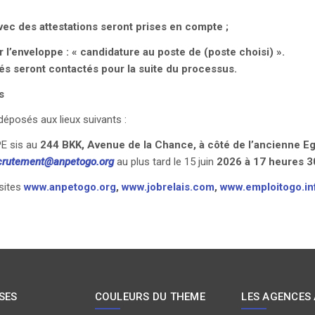
ec des attestations seront prises en compte ;
 l’enveloppe : « candidature au poste de (poste choisi) ».
és seront contactés pour la suite du processus.
s
déposés aux lieux suivants :
PE sis au
244 BKK, Avenue de la Chance, à côté de l’ancienne Eg
crutement@anpetogo.org
au plus tard le 15 juin
2026 à 17 heures 3
 sites
www.anpetogo.org
,
www.jobrelais.com
,
www.emploitogo.in
SES
COULEURS DU THEME
LES AGENCES