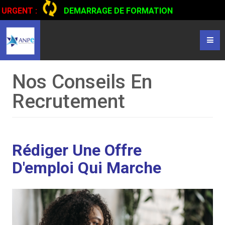
URGENT :
DEMARRAGE DE FORMATION
CERTIFIANTE EN CONDUITE DE CAMIONS...
CLIQUER POUR
LIRE
Nos Conseils En
Recrutement
Rédiger Une Offre
D'emploi Qui Marche