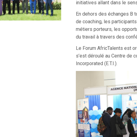
initiatives allant dans le sen
En dehors des échanges B to 
de coaching, les participant
métiers porteurs, les opport
du travail à travers des con
Le Forum AfricTalents est org
s’est déroulé au Centre de 
Incorporated (E.T.I.)
.