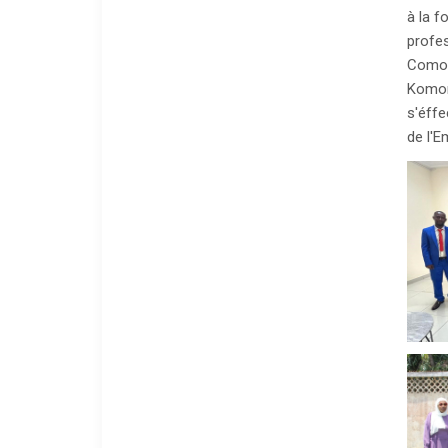
à la f
profes
Comor
Komor 
s'éffe
de l'