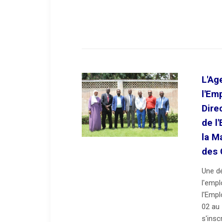
L'Ag
l'Em
Dire
de l
la M
des
Une dé
l'emp
l'Empl
02 au
s'insc