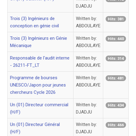
DJADJU
Trois (3) Ingénieurs de
Written by:
Hits: 381
conception en génie civil
ABDOULAYE
Trois (3) Ingénieurs en Génie
Written by:
Hits: 440
Mécanique
ABDOULAYE
Responsable de l'audit interne
Written by:
Hits: 314
- 26211-FT_LT
ABDOULAYE
Programme de bourses
Written by:
Hits: 481
UNESCO/Japon pour jeunes
ABDOULAYE
chercheurs Cycle 2026
Un (01) Directeur commercial
Written by:
Hits: 434
(H/F)
DJADJU
Un (01) Directeur Général
Written by:
Hits: 466
(H/F)
DJADJU