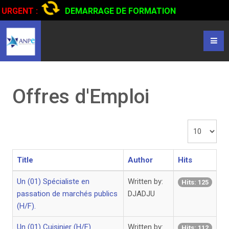
URGENT :
DEMARRAGE DE FORMATION
CERTIFIANTE EN CONDUITE DE CAMIONS...
CLIQUER POUR
LIRE
Offres d'Emploi
Display
#
Title
Author
Hits
Un (01) Spécialiste en
Written by:
Hits: 125
passation de marchés publics
DJADJU
(H/F).
Un (01) Cuisinier (H/F)
Written by:
Hits: 112