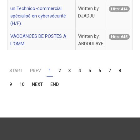
un Technico-commercial
Written by:
Hits: 414
spécialisé en cybersécurité
DJADJU
(H/F).
VACCANCES DE POSTES A
Written by:
Hits: 645
L'OMM
ABDOULAYE
START
PREV
1
2
3
4
5
6
7
8
9
10
NEXT
END