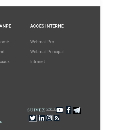
 ANPE
ACCÈS INTERNE
Lomé
Webmail Pro
mé
Webmail Principal
ciaux
Intranet
s
SUIVEZ
NOUS
s