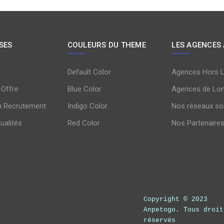
SES
COULEURS DU THEME
LES AGENCES
Default Color
Agences Hors 
 Offre
Blue Color
Agences de Lo
n Recrutement
Indigo Color
Nos réseaux so
tualités
Red Color
Nos Partenaire
Copyright © 2023
Anpetogo. Tous droit
réservés