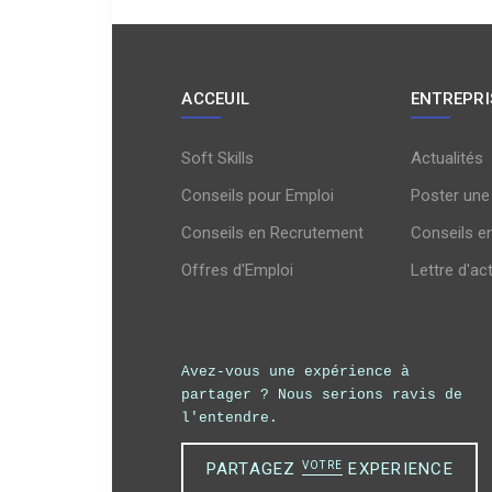
ACCEUIL
ENTREPRI
Soft Skills
Actualités
Conseils pour Emploi
Poster une
Conseils en Recrutement
Conseils e
Offres d'Emploi
Lettre d'ac
Avez-vous une expérience à
partager ?
Nous serions ravis de
l'entendre.
PARTAGEZ
VOTRE
EXPERIENCE