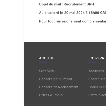
Objet du mail
:
Recrutement DRH
A
u plus tard le 20 mai 2024 à 18h00 G
Pour tout renseignement complémentair
ACCEUIL
ENTREPRI
Soft Skills
Actualités
Conseils pour Emploi
Poster une
Conseils en Recrutement
Conseils e
Offres d'Emploi
Lettre d'ac