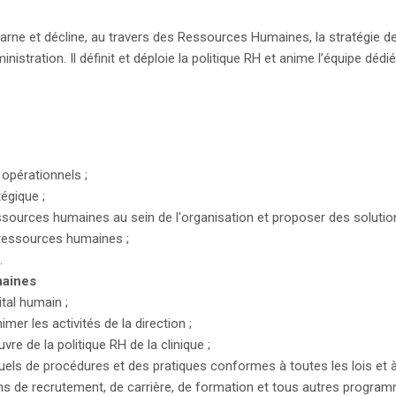
ne et décline, au travers des Ressources Humaines, la stratégie de 
nistration. Il définit et déploie la politique RH et anime l’équipe dédié
 opérationnels ;
tégique ;
ssources humaines au sein de l'organisation et proposer des solution
e ressources humaines ;
.
aines
tal humain ;
imer les activités de la direction ;
re de la politique RH de la clinique ;
els de procédures et des pratiques conformes à toutes les lois et à
ans de recrutement, de carrière, de formation et tous autres programm