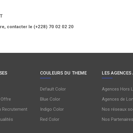
MT
e, contacter le (+228) 70 02 02 20
SES
COULEURS DU THEME
LES AGENCES
Default Color
Agences Hors 
 Offre
Blue Color
Agences de Lo
n Recrutement
Indigo Color
Nos réseaux so
tualités
Red Color
Nos Partenaire