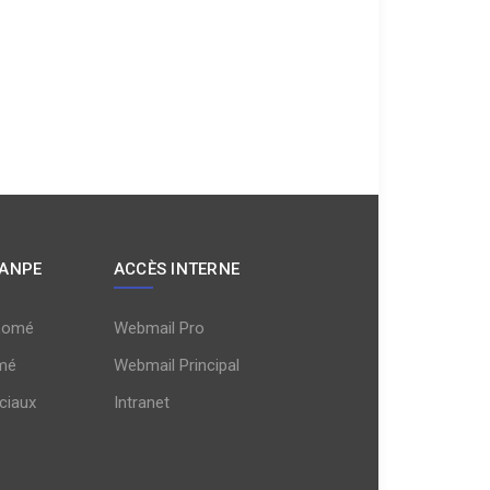
 ANPE
ACCÈS INTERNE
Lomé
Webmail Pro
mé
Webmail Principal
ciaux
Intranet
s