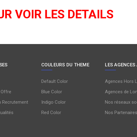
UR VOIR LES DETAILS
SES
COULEURS DU THEME
LES AGENCES
Default Color
Agences Hors 
 Offre
Blue Color
Agences de Lo
n Recrutement
Indigo Color
Nos réseaux so
tualités
Red Color
Nos Partenaire