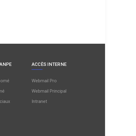
 ANPE
ACCÈS INTERNE
Lomé
Webmail Pro
mé
Webmail Principal
ciaux
Intranet
s