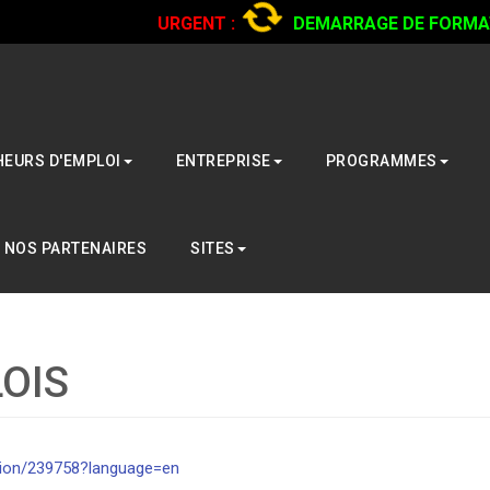
URGENT :
DEMARRAGE DE FORMATI
CAMIONS...
CLIQUER POUR LIRE
EURS D'EMPLOI
ENTREPRISE
PROGRAMMES
NOS PARTENAIRES
SITES
OIS
ption/239758?language=en