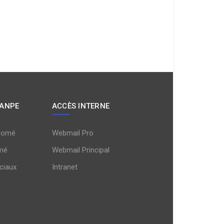
 ANPE
ACCÈS INTERNE
Lomé
Webmail Pro
mé
Webmail Principal
ciaux
Intranet
s