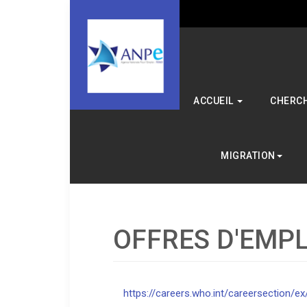
ACCUEIL
CHERCH
MIGRATION
OFFRES D'EMPL
https://careers.who.int/careersection/ex