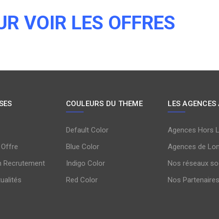
UR VOIR LES OFFRES
SES
COULEURS DU THEME
LES AGENCES
Default Color
Agences Hors 
 Offre
Blue Color
Agences de Lo
n Recrutement
Indigo Color
Nos réseaux so
tualités
Red Color
Nos Partenaire