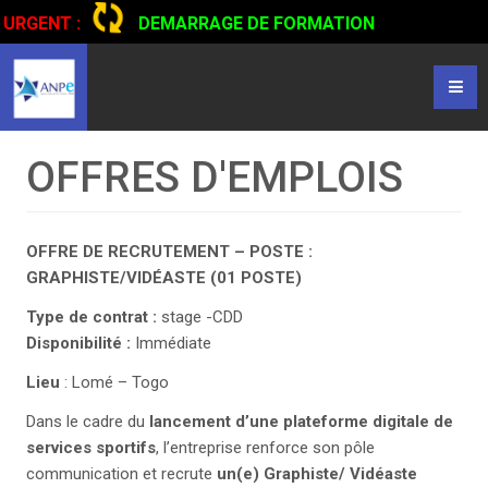
URGENT :
DEMARRAGE DE FORMATION
CERTIFIANTE EN CONDUITE DE CAMIONS...
CLIQUER POUR
LIRE
OFFRES D'EMPLOIS
OFFRE DE RECRUTEMENT – POSTE :
GRAPHISTE/VIDÉASTE (01 POSTE)
Type de contrat :
stage -CDD
Disponibilité :
Immédiate
Lieu
: Lomé – Togo
Dans le cadre du
lancement d’une plateforme digitale de
services sportifs
, l’entreprise renforce son pôle
communication et recrute
un(e) Graphiste/
Vidéaste