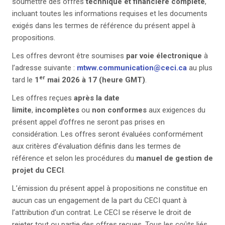
soumettre des offres
technique et financière complète
,
incluant toutes les informations requises et les documents
exigés dans les termes de référence du présent appel à
propositions.
Les offres devront être soumises
par voie électronique
à
l’adresse suivante :
mtww.communication@ceci.ca
au plus
er
tard le
1
mai 2026 à 17 (heure GMT)
.
Les offres reçues
après la date
limite
,
incomplètes
ou
non conformes
aux exigences du
présent appel d’offres ne seront pas prises en
considération. Les offres seront évaluées conformément
aux critères d’évaluation définis dans les termes de
référence et selon les procédures du
manuel de gestion de
projet du CECI
.
L’émission du présent appel à propositions ne constitue en
aucun cas un engagement de la part du CECI quant à
l’attribution d’un contrat. Le CECI se réserve le droit de
rejeter tout ou partie des offres reçues. Tous les coûts liés