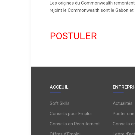
Les origines du Commonwealth remontent à 
rejoint le Commonwealth sont le Gabon et 
POSTULER
ACCEUIL
ENTREPRI
Soft Skills
Actualités
Conseils pour Emploi
Poster une
Conseils en Recrutement
Conseils e
Offres d'Emploi
Lettre d'ac