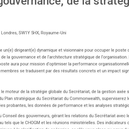
 gouvernance, de la stratég
l, Londres, SW1Y 5HX, Royaume-Uni
n(e) dirigeant(e) dynamique et visionnaire pour occuper le poste de 
de la gouvernance et de l'architecture stratégique de l'organisation. 
du poste aura pour mission d'optimiser la performance organisationnelle
s membres se traduisent par des résultats concrets et un impact signi
 le moteur de la stratégie globale du Secrétariat, de la gestion axée s
e du Plan stratégique du Secrétariat du Commonwealth, superviserez l
nnées probantes, les données de performance et les analyses stratégiqu
u Conseil des gouverneurs, gérant les relations du Secrétariat ave
 tels que le CHOGM et les réunions ministérielles. Des indicateurs 