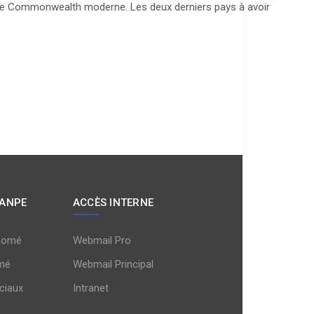
e Commonwealth moderne. Les deux derniers pays à avoir
 ANPE
ACCÈS INTERNE
Lomé
Webmail Pro
mé
Webmail Principal
ciaux
Intranet
s