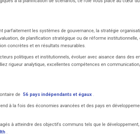
égiques à la planification de scénarios, ce rôle vous place au cœu
nt parfaitement les systèmes de gouvernance, la stratégie organisat
évaluation, de planification stratégique ou de réforme institutionnell
tion concrètes et en résultats mesurables.
teurs politiques et institutionnels, évoluer avec aisance dans des e
iez rigueur analytique, excellentes compétences en communication, di
lontaire de
56 pays indépendants et égaux
.
omprend à la fois des économies avancées et des pays en développeme
 à atteindre des objectifs communs tels que le développement, la 
lth
.