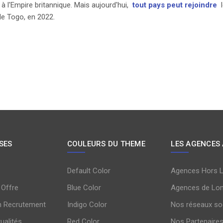
l'Empire britannique. Mais aujourd'hui,
tout pays peut rejoindre
l
le Togo, en 2022.
SES
COULEURS DU THEME
LES AGENCES
Default Color
Agences Hors 
 Offre
Blue Color
Agences de Lo
n Recrutement
Indigo Color
Nos réseaux so
tualités
Red Color
Nos Partenaire