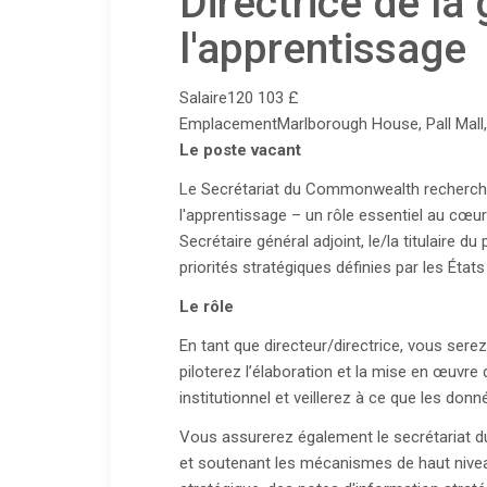
Directrice de la
l'apprentissage
Salaire
120 103 £
Emplacement
Marlborough House, Pall Mal
Le poste vacant
Le Secrétariat du Commonwealth recherche u
l'apprentissage – un rôle essentiel au cœur 
Secrétaire général adjoint, le/la titulaire 
priorités stratégiques définies par les État
Le rôle
En tant que directeur/directrice, vous serez
piloterez l’élaboration et la mise en œuvr
institutionnel et veillerez à ce que les do
Vous assurerez également le secrétariat d
et soutenant les mécanismes de haut niveau