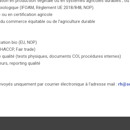
tion en production végétale ou en systèmes agricoles durables ; o
biologique (IFOAM, Règlement UE 2018/848, NOP).
ou en certification agricole
 du commerce équitable ou de l’agriculture durable
ation bio (EU, NOP)
 HACCP, Fair trade)
e qualité (tests physiques, documents COI, procédures internes)
eurs, reporting qualité
nvoyés uniquement par courrier électronique à l’adresse mail :
rh@s