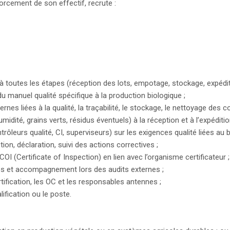
rcement de son effectif, recrute :
 à toutes les étapes (réception des lots, empotage, stockage, expédit
du manuel qualité spécifique à la production biologique ;
rnes liées à la qualité, la traçabilité, le stockage, le nettoyage des c
midité, grains verts, résidus éventuels) à la réception et à l’expéditio
ôleurs qualité, CI, superviseurs) sur les exigences qualité liées au b
on, déclaration, suivi des actions correctives ;
OI (Certificate of Inspection) en lien avec l’organisme certificateur ;
nes et accompagnement lors des audits externes ;
ification, les OC et les responsables antennes ;
ification ou le poste.