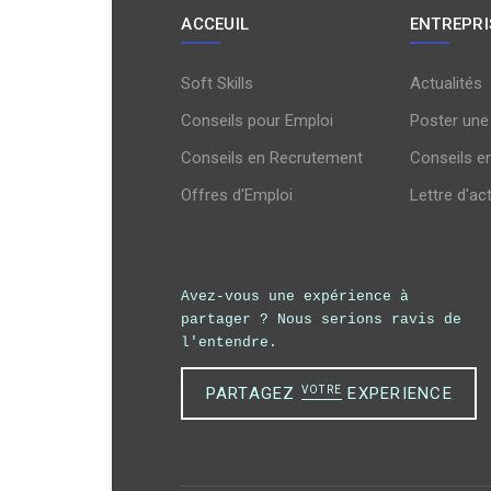
ACCEUIL
ENTREPRI
Soft Skills
Actualités
Conseils pour Emploi
Poster une
Conseils en Recrutement
Conseils e
Offres d'Emploi
Lettre d'ac
Avez-vous une expérience à
partager ?
Nous serions ravis de
l'entendre.
PARTAGEZ
VOTRE
EXPERIENCE