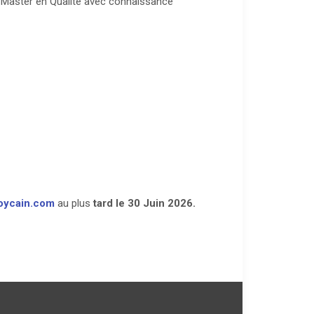
u Master en Qualité avec connaissance
oycain.com
au plus
tard le 30 Juin 2026
.