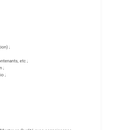
ion) ;
ontenants, etc ;
n ;
io ;