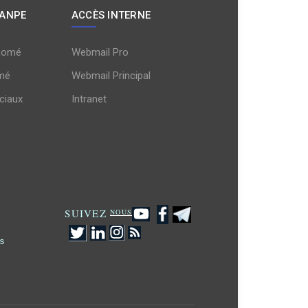
 ANPE
ACCÈS INTERNE
Lomé
Webmail Pro
mé
Webmail Principal
ciaux
Intranet
s
SUIVEZ
NOUS
s